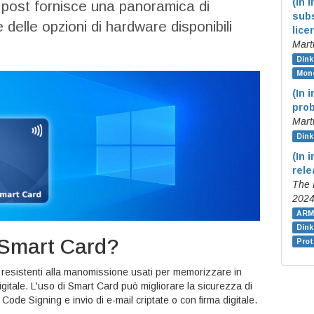
(In 
 post fornisce una panoramica di
subs
elle opzioni di hardware disponibili
lice
Mart
Dink
Mone
(In 
pro
Mart
Dink
(In 
rel
The 
202
ARM
Din
 Smart Card?
Prot
li resistenti alla manomissione usati per memorizzare in
igitale. L'uso di Smart Card può migliorare la sicurezza di
, Code Signing e invio di e-mail criptate o con firma digitale.