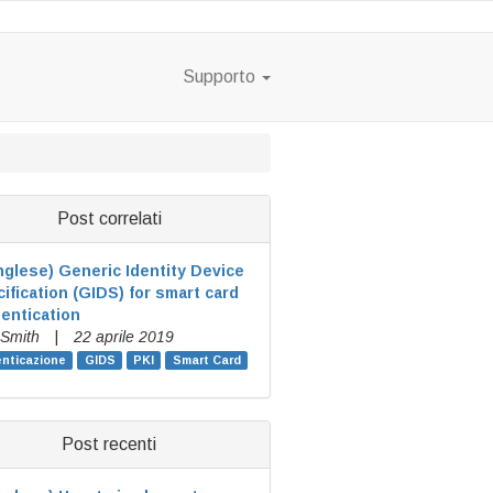
Supporto
Post correlati
inglese)
Generic Identity Device
ification (GIDS) for smart card
entication
 Smith
|
22 aprile 2019
nticazione
GIDS
PKI
Smart Card
Post recenti