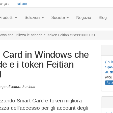
rançais
Italiano
Prodotti
Soluzioni
Società
Negozio
Blog
ws che utilizza le schede e i token Feitian ePass2003 PKI
 Card in Windows che
de e i token Feitian
(In 
Spec
I
auth
Nick
Aute
mpo di lettura 3 minuti
zzando Smart Card e token migliora
ezza dell'accesso per gli account degli