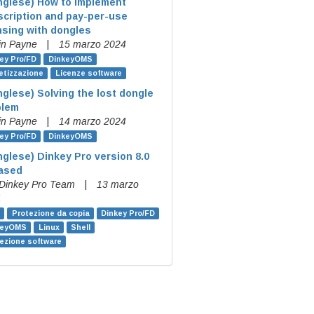
inglese)
How to implement
cription and pay-per-use
nsing with dongles
in Payne
|
15 marzo 2024
ey Pro/FD
DinkeyOMS
tizzazione
Licenze software
inglese)
Solving the lost dongle
blem
in Payne
|
14 marzo 2024
ey Pro/FD
DinkeyOMS
inglese)
Dinkey Pro version 8.0
eased
Dinkey Pro Team
|
13 marzo
4
Protezione da copia
Dinkey Pro/FD
keyOMS
Linux
Shell
ezione software