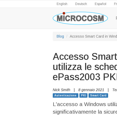
English
Deutsch
Español
F
Blog
Accesso Smart Card in Windo
Accesso Smart
utilizza le sche
ePass2003 PK
Nick Smith
|
8 gennaio 2021
|
Te
Autenticazione
PKI
Smart Card
L'accesso a Windows utili
significativamente la sicur