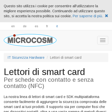
Questo sito utilizza i cookie per consentire all'utilizzatore la
migliore esperienza possibile. Continuando ad utilizzare questo
sito, si accetta la nostra politica sui cookie.
Per saperne di più.
en
de
es
fr
it
Togg
navig
IT Sicurezza Hardware
Lettori di smart card
Lettori di smart card
Per schede con contatto e senza
contatto (NFC)
La nostra linea di lettori di smart card e SDK multipiattaforma
consente facilmente di aggiungere la sicurezza comprovata delle
smart card ai tuoi prodotti. Il supporto sia per computer fissi che
per dispositivi portatili, oltre a una vasta gamma di metodi diversi