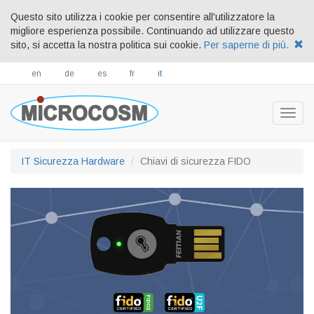
Questo sito utilizza i cookie per consentire all'utilizzatore la
migliore esperienza possibile. Continuando ad utilizzare questo
sito, si accetta la nostra politica sui cookie.
Per saperne di più.
en
de
es
fr
it
Togg
navig
IT Sicurezza Hardware
Chiavi di sicurezza FIDO