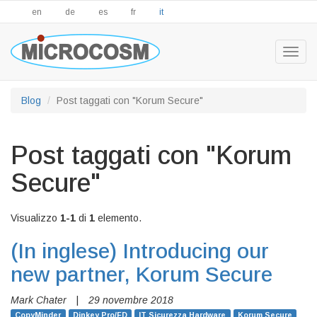
en
de
es
fr
it
Togg
navig
Blog
Post taggati con "Korum Secure"
Post taggati con "Korum
Secure"
Visualizzo
1-1
di
1
elemento.
(In inglese)
Introducing our
new partner, Korum Secure
Mark Chater
|
29 novembre 2018
CopyMinder
Dinkey Pro/FD
IT Sicurezza Hardware
Korum Secure