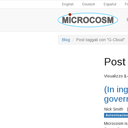
English
Deutsch
Español
F
Blog
Post taggati con "G-Cloud"
Post
Visualizzo
1
(In in
gover
Nick Smith
Autenticazio
Microcosm is