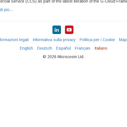
ial Service (CCS) as part of the latest iteration of the G-Cloud Fram
di più…
formazioni legali
Informativa sulla privacy
Politica per i Cookie
Mapp
English
Deutsch
Español
Français
Italiano
© 2026 Microcosm Ltd.