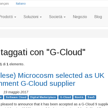
rançais
Italiano
Prodotti
Soluzioni
Società
Negozio
Blog
 taggati con "G-Cloud"
-1
di
1
elemento.
glese)
Microcosm selected as UK
nment G-Cloud supplier
|
19 maggio 2017
ne
Software Cloud
Digital Marketplace
G-Cloud
Novità
SaaS
 pleased to announce that it has been accepted as a G-Cloud 9 suppli