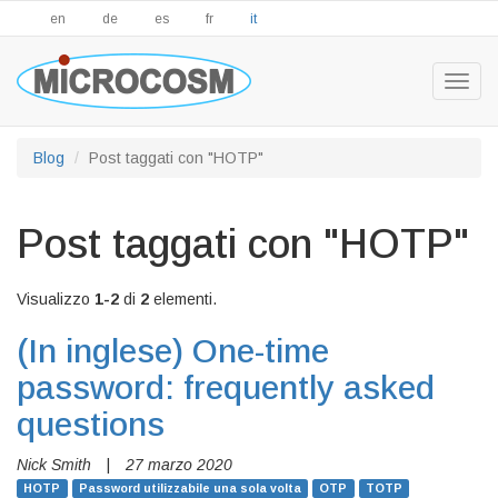
en
de
es
fr
it
Togg
navig
Blog
Post taggati con "HOTP"
Post taggati con "HOTP"
Visualizzo
1-2
di
2
elementi.
(In inglese)
One-time
password: frequently asked
questions
Nick Smith
|
27 marzo 2020
HOTP
Password utilizzabile una sola volta
OTP
TOTP