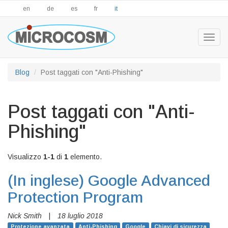
en
de
es
fr
it
Togg
navig
Blog
Post taggati con "Anti-Phishing"
Post taggati con "Anti-
Phishing"
Visualizzo
1-1
di
1
elemento.
(In inglese)
Google Advanced
Protection Program
Nick Smith
|
18 luglio 2018
Protezione avanzata
Anti-Phishing
Google
Chiavi di sicurezza